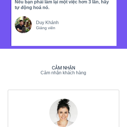
Nếu bạn phải làm lại một việc hơn 3 lần, hãy
Tối ưu chi phí quảng cáo
tự động hoá nó.
Tăng tỷ lệ chốt đơn
Tăng tần suất quay lại
Duy Khánh
Giảng viên
Xây được vòng lặp tăng trưởng
CẢM NHẬN
Cảm nhận khách hàng