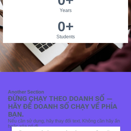
0
+
Years
0
+
Students
Another Section
ĐỪNG CHẠY THEO DOANH SỐ —
HÃY ĐỂ DOANH SỐ CHẠY VỀ PHÍA
BẠN.
Nếu cần sử dụng, hãy thay đổi text. Không cần hãy ẩn
hoặc xóa nó đi